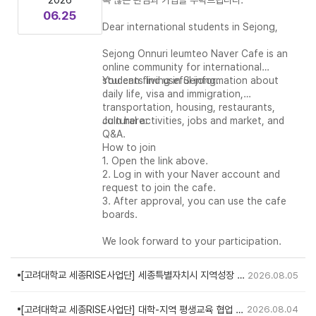
06.25
Dear international students in Sejong,
Sejong Onnuri Ieumteo Naver Cafe is an
online community for international
students living in Sejong.
You can find useful information about
daily life, visa and immigration,
transportation, housing, restaurants,
cultural activities, jobs and market, and
Join here:
Q&A.
How to join
1. Open the link above.
2. Log in with your Naver account and
request to join the cafe.
3. After approval, you can use the cafe
boards.
We look forward to your participation.
[고려대학교 세종RISE사업단] 세종특별자치시 지역성장 인
2026.08.05
재양성체계(앵커) 한두리캠퍼스 교육과정 공동운영 규정
(2026.08.01.제정)
[고려대학교 세종RISE사업단] 대학-지역 평생교육 협업 프
2026.08.04