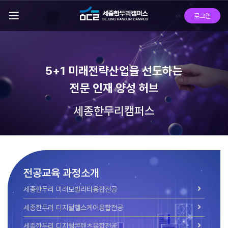
전
로그인
체
메
뉴
보
기
5+1 미래전략산업을 선도하는
전문 인재 양성 허브
세종한두리캠퍼스
전공교육 과정소개
세종한두리 미래모빌리티융합전공
세종한두리 디지털헬스케어융합전공
세종한두리 디지털콘텐츠융합전공